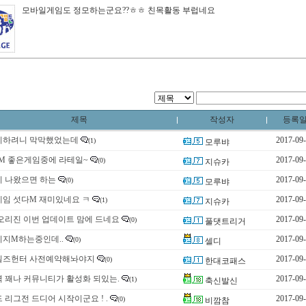
모바일게임도 정모하는군요??ㅎㅎ 친목활동 부럽네요
제목
작성자
등록
시하려니 막막했었는데
2017-09
(1)
모루뱌
M 좋은게임중에 라테일~
2017-09
(0)
지슈카
리 나왔으면 하는
2017-09
(0)
모루뱌
게임 섯다M 재미있네요 ㅋ
2017-09
(1)
지슈카
오리진 이번 업데이트 맘에 드네요
2017-09
(0)
풀댓트리거
니지M하는중인데..
2017-09
(0)
셀디
일즈헌터 사전예약해놔야지
2017-09
(0)
한대코패스
 꽤나 커뮤니티가 활성화 되있는.
2017-09
(1)
축신발신
 리그전 드디어 시작이군요 ! .
2017-09
(0)
비깜참