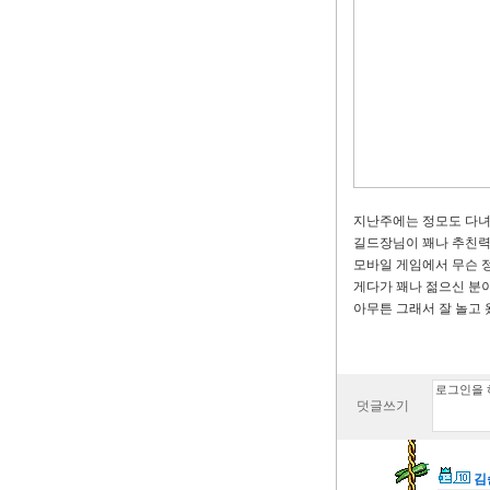
지난주에는 정모도 다
길드장님이 꽤나 추친력
모바일 게임에서 무슨 
게다가 꽤나 젊으신 분
아무튼 그래서 잘 놀고
덧글쓰기
김