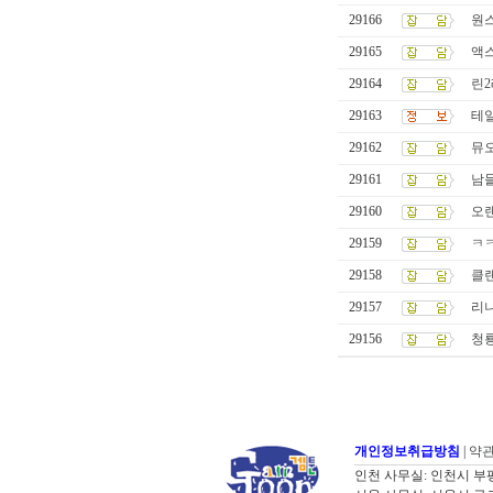
29166
원
29165
액스
29164
린2
29163
테
29162
뮤
29161
남들
29160
오
29159
ㅋ
29158
클랜
29157
리
29156
청
개인정보취급방침
|
약
인천 사무실: 인천시 부평구 굴포로