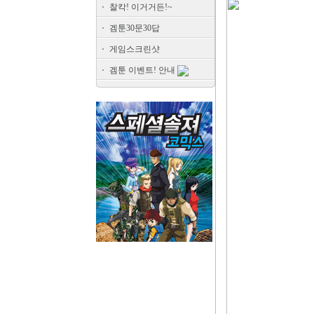
찰칵! 이거거든!~
겜툰30문30답
게임스크린샷
겜툰 이벤트! 안내