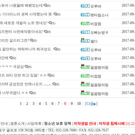
스토어 나왔을때 해봤었는데
2017-09
(0)
모루뱌
 기다리느라 권력 시작했는데 못.
2017-09
(0)
펜타킬소나
레 새로운 개발자 노트 떳네요!
2017-09
(1)
비깜참
일즈헌터 사전예약중이네요!
2017-09
(0)
오빠는방구
오리진 길드리그전?
2017-09
(0)
셀디
 잘안하는 캐릭하니까 희귀성도 .
2017-09
(0)
모루뱌
랜만에
2017-09
(0)
모루뱌
ㅋㅋㅋㅋ 극공감
2017-09
(0)
얼음떵어링
즈 파티 던전 하고 있음! ㅎㅎ
2017-08
(0)
비깜참
니지M 공성전은 언제나오지 ㅡ,ㅡ
2017-08
(0)
얼음떵어링
룡 너무귀엽다 ㅎㅎ
2017-08
(0)
얼음떵어링
8
1
2
3
4
5
6
7
9
10
[다음
]
▶
관안내
|
겜툰소개
|
사업제휴
|
청소년 보호 정책
|
저작권법 안내
|
저작권 침해사례
[신고
 158 502동 1802호 / TEL: 032-328-7660 / FAX: 032-328-7637