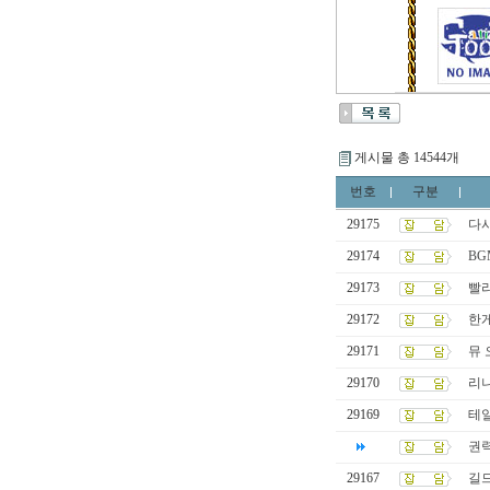
게시물 총 14544개
번호
구분
29175
다
29174
BG
29173
빨
29172
한
29171
뮤 
29170
리
29169
테
권력
29167
길드