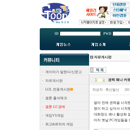
ID
PWD
자유게시판
게이머가 말한다/신문고
권력 꽤나 커
자유게시판
LOL 전용게시판
작성자 : 축신발신
2017
겜툰 출석체크
얼마 전에 권력을 시작
겜툰 GC경매
쟁이 하고 싶어서 시작했
대화창도 꽤나 활성화 잘
게임VS게임
마치 옛날 PC게임들을
최고&최악의 게임