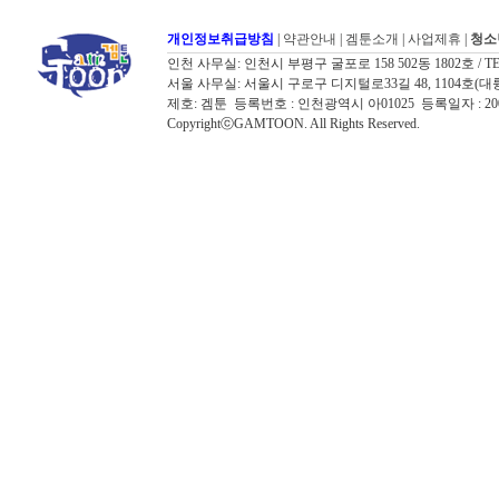
개인정보취급방침
|
약관안내
|
겜툰소개
|
사업제휴
|
청소
인천 사무실: 인천시 부평구 굴포로 158 502동 1802호 / TEL: 032
서울 사무실: 서울시 구로구 디지털로33길 48, 1104호(대륭포스트타워7
제호: 겜툰 등록번호 : 인천광역시 아01025 등록일자 : 
CopyrightⓒGAMTOON. All Rights Reserved.