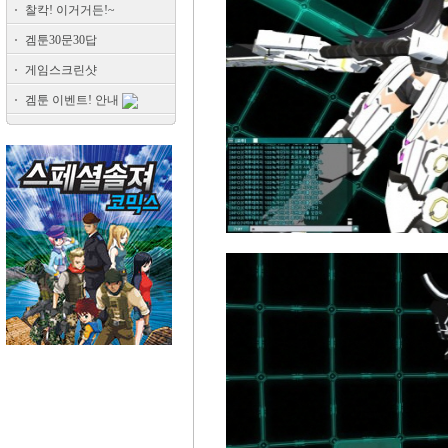
찰칵! 이거거든!~
겜툰30문30답
게임스크린샷
겜툰 이벤트! 안내