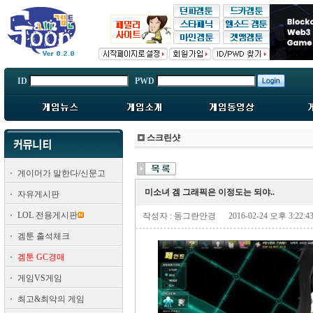
ID
PWD
스크린샷
게이머가 말한다/신문고
미소녀 겜 그래픽은 이정도는 되야..
자유게시판
LOL 전용게시판
작성자 : 동그란안경
2016-02-24 오후 3:22:4
겜툰 출석체크
겜툰 GC경매
게임VS게임
최고&최악의 게임