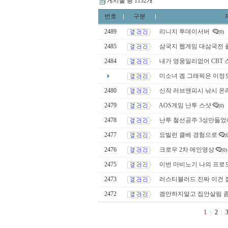
게시물 총 1132개
번호
구분
2489
리니지 투데이서버
(0)
2485
삼국지 웹게임 대삼국전 
2484
내가 영웅일리없어 CBT
미소녀 겜 그래픽은 이정도
2480
신작 러브앤피시 낚시 온라
2479
AOS게임 난투 스샷
(0)
2478
난투 철선공주 3성만들었
2477
요빌런 클베 경험으로
(
2476
크로우 2차 메인영상
(0)
2475
이번 마비노기 나의 프로모
2473
러스티블러드 진짜 이건 잘
2472
겜만하지말고 집안살림 
1
2