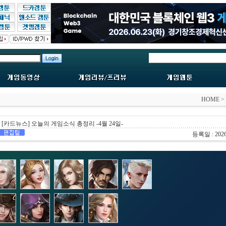
HOME
>
[카드뉴스] 오늘의 게임소식 총정리 -4월 24일-
등록일 : 2026