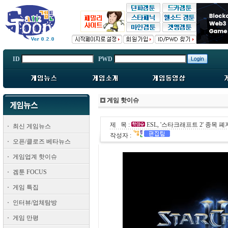
ID
PWD
게임 핫이슈
제 목 :
ESL, '스타크래프트 2' 종목 폐
최신 게임뉴스
작성자 :
오픈/클로즈 베타뉴스
게임업계 핫이슈
겜툰 FOCUS
게임 특집
인터뷰/업체탐방
게임 만평