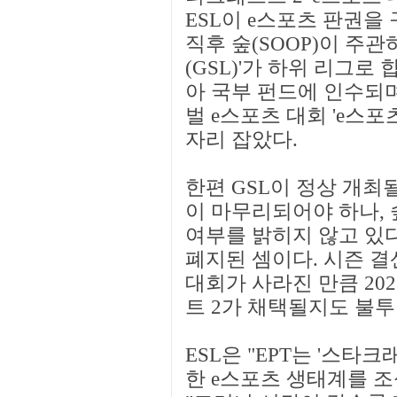
ESL이 e스포츠 판권을
직후 숲(SOOP)이 주
(GSL)'가 하위 리그로
아 국부 펀드에 인수되
벌 e스포츠 대회 'e스포
자리 잡았다.
한편 GSL이 정상 개최될
이 마무리되어야 하나, 숲
여부를 밝히지 않고 있다.
폐지된 셈이다. 시즌 결
대회가 사라진 만큼 20
트 2가 채택될지도 불
ESL은 "EPT는 '스타
한 e스포츠 생태계를 