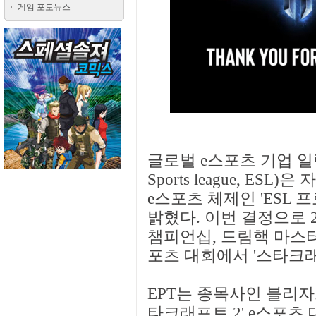
게임 포토뉴스
글로벌 e스포츠 기업 일렉트
Sports league, E
e스포츠 체제인 'ESL 프
밝혔다. 이번 결정으로 2
챔피언십, 드림핵 마스터즈
포츠 대회에서 '스타크래
EPT는 종목사인 블리
타크래프트 2' e스포츠 