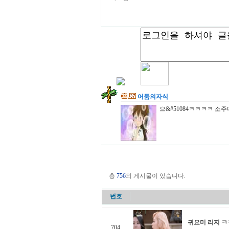
어둠의자식
으&#51084ㅋㅋㅋㅋ 소
총
756
의 게시물이 있습니다.
번호
귀요미 리지 
704