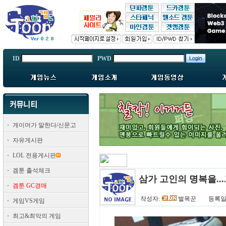
ID
PWD
게이머가 말한다/신문고
자유게시판
LOL 전용게시판
겜툰 출석체크
삼가 고인의 명복을...
겜툰 GC경매
작성자:
벌목꾼
등록일:
게임VS게임
최고&최악의 게임