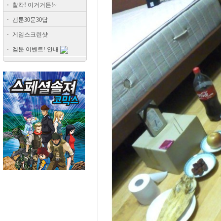
찰칵! 이거거든!~
겜툰30문30답
게임스크린샷
겜툰 이벤트! 안내