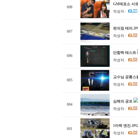
GM매표소 서
698
작성자 :
편의점 테러.JP
697
작성자 :
단합력 테스트
696
작성자 :
교수님 공통스
695
작성자 :
심해의 공포
694
작성자 :
1마력 엔진.JP
691
작성자 :