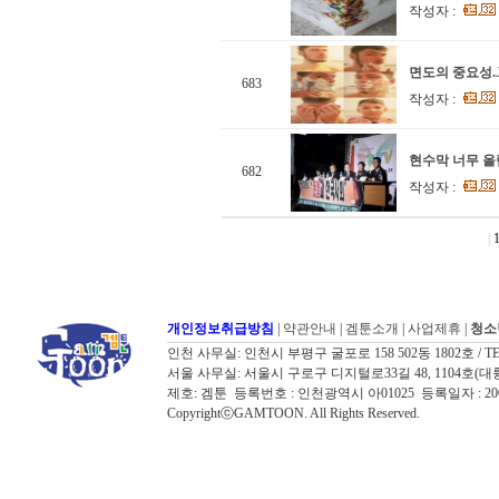
작성자 :
면도의 중요성.
683
작성자 :
현수막 너무 올림
682
작성자 :
|
개인정보취급방침
|
약관안내
|
겜툰소개
|
사업제휴
|
청소
인천 사무실: 인천시 부평구 굴포로 158 502동 1802호 / TEL: 032
서울 사무실: 서울시 구로구 디지털로33길 48, 1104호(대륭포스트타워7
제호: 겜툰 등록번호 : 인천광역시 아01025 등록일자 : 
CopyrightⓒGAMTOON. All Rights Reserved.