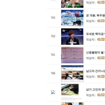
작성자 :
곧 개봉, 북두
703
작성자 :
유세윤 핵직궄ㅋ
702
작성자 :
신용불량자 될
701
작성자 :
남고의 간지나는
700
작성자 :
삼가 고인의 명복
작성자 :