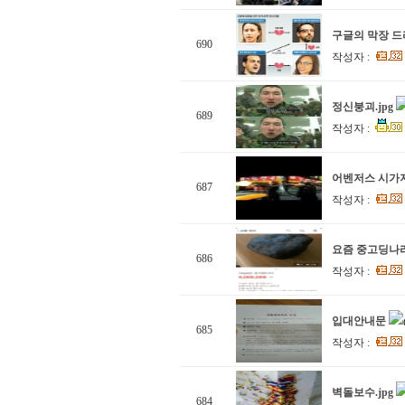
구글의 막장 드
690
작성자 :
정신붕괴.jpg
689
작성자 :
어벤저스 시가
687
작성자 :
요즘 중고딩나
686
작성자 :
입대안내문
685
작성자 :
벽돌보수.jpg
684