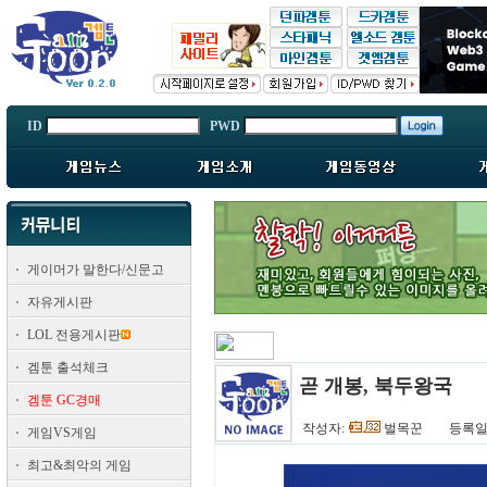
ID
PWD
게이머가 말한다/신문고
자유게시판
LOL 전용게시판
겜툰 출석체크
곧 개봉, 북두왕국
겜툰 GC경매
작성자:
벌목꾼
등록일:
게임VS게임
최고&최악의 게임