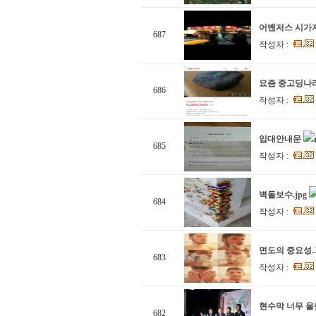
어벤저스 시가
687
작성자 :
요즘 중고딩나
686
작성자 :
입대안내문
685
작성자 :
벽돌보수.jpg
684
작성자 :
면도의 중요성.
683
작성자 :
현수막 너무 올림
682