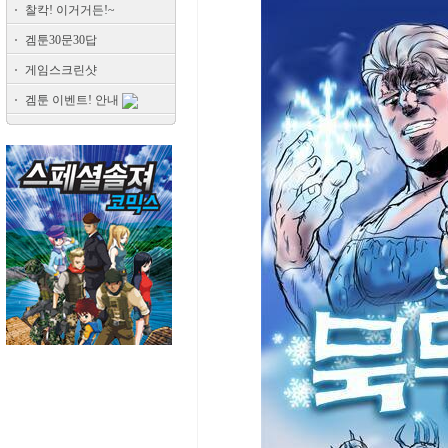
찰칵! 이거거든!~
겜툰30문30답
게임스크린샷
겜툰 이벤트! 안내