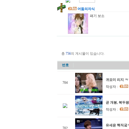
어둠의자식
패기 보소
총
756
의 게시물이 있습니다.
번호
귀요미 리지 
704
작성자 :
곧 개봉, 북두
작성자 :
유세윤 핵직궄ㅋ
702