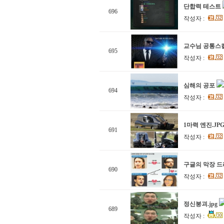
단합력 테스트
696
작성자 :
교수님 공통스
695
작성자 :
심해의 공포
694
작성자 :
1마력 엔진.JP
691
작성자 :
구글의 막장 드
690
작성자 :
정신붕괴.jpg
689
작성자 :