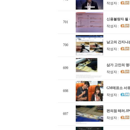
작성자 :
신용불량자 될
701
작성자 :
남고의 간지나는
700
작성자 :
삼가 고인의 명복
699
작성자 :
GM매표소 서
698
작성자 :
편의점 테러.JP
697
작성자 :