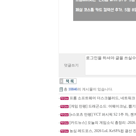
덧글쓰기
총
10846
의 게시물이 있습니다.
프롬 소프트웨어 더스크블러드, 네트워크
[게임 만평] 드래곤소드: 어웨이크닝, 뽑기
[e스포츠 만평] VCT 퍼시픽 S2 1주 차, 젠
[카드뉴스] 오늘의 게임소식 총정리 -2026.7
농심 레드포스, 2026 LoL KeSPA컵 결선