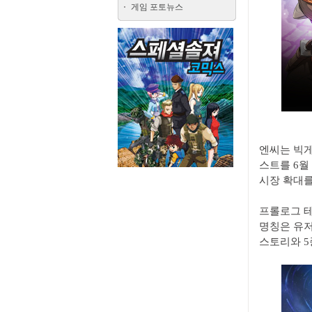
게임 포토뉴스
엔씨는 빅게
스트를 6월
시장 확대를
프롤로그 테
명칭은 유저
스토리와 5