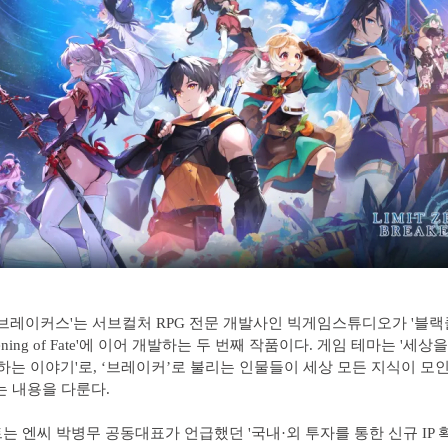
 브레이커스'는 서브컬처 RPG 전문 개발사인 빅게임스튜디오가 '블
Opening of Fate'에 이어 개발하는 두 번째 작품이다. 게임 테마는 '세
구하는 이야기'로, ‘브레이커’로 불리는 인물들이 세상 모든 지식이 모인
는 내용을 다룬다.
는 엔씨 박병무 공동대표가 언급했던 '국내·외 투자를 통한 신규 IP 