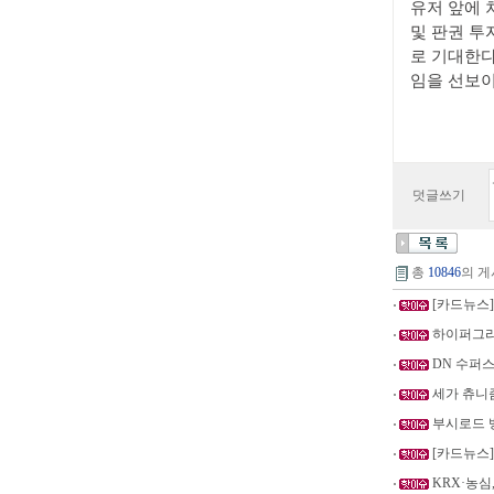
유저 앞에 
및 판권 투
로 기대한다
임을 선보이
덧글쓰기
총
10846
의 게
[카드뉴스] 
하이퍼그리
DN 수퍼스
세가 츄니즘
부시로드 뱅
[카드뉴스] 
KRX·농심