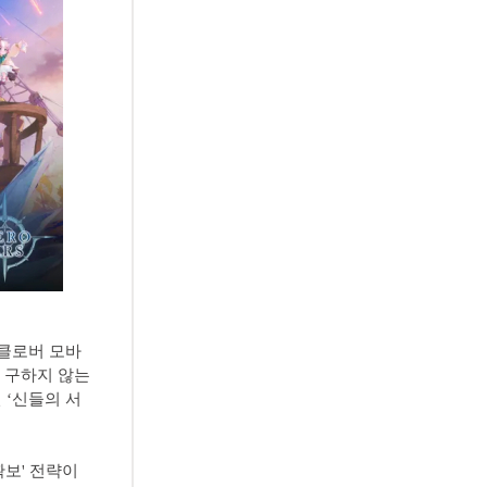
랙클로버 모바
상을 구하지 않는
 ‘신들의 서
확보' 전략이