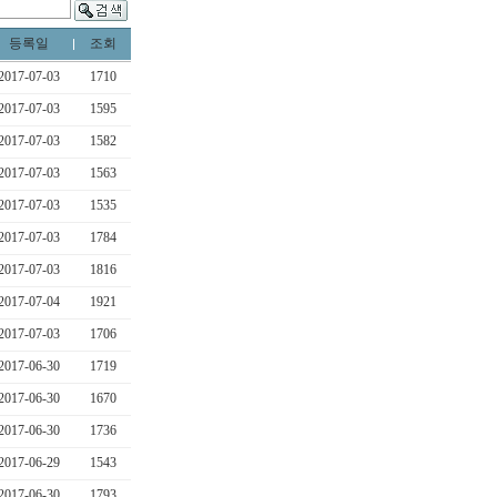
등록일
조회
2017-07-03
1710
2017-07-03
1595
2017-07-03
1582
2017-07-03
1563
2017-07-03
1535
2017-07-03
1784
2017-07-03
1816
2017-07-04
1921
2017-07-03
1706
2017-06-30
1719
2017-06-30
1670
2017-06-30
1736
2017-06-29
1543
2017-06-30
1793