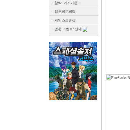
찰칵! 이거거든!~
겜툰30문30답
게임스크린샷
겜툰 이벤트! 안내