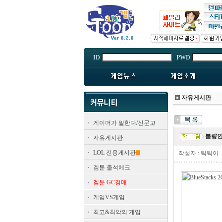
ID
PWD
자유게시판
게이머가 말한다/신문고
불량인
자유게시판
LOL 전용게시판
작성자 : 틱틱
겜툰 출석체크
겜툰 GC경매
게임VS게임
최고&최악의 게임