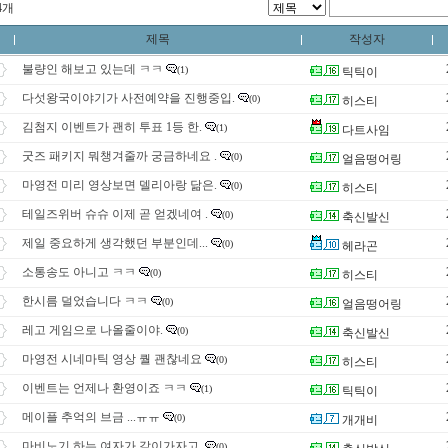
4개
제목
작성자
불량인 해보고 있는데 ㅋㅋ
(1)
틱틱이
다섯왕국이야기가 사전예약을 진행중입.
(0)
히스티
김첨지 이벤트가 괜히 투표 1등 한.
(1)
다트사임
굿즈 패키지 뭐챙겨줄까 궁금하네요 .
(0)
얼음떵어링
마영전 미리 영상보면 델리아랑 닮은.
(0)
히스티
테일즈위버 슈슈 이제 곧 얻겠네여 .
(0)
축신발신
제일 중요하게 생각했던 부분인데...
(0)
헤라곤
소통송도 아니고 ㅋㅋ
(0)
히스티
한시름 덜었습니다 ㅋㅋ
(0)
얼음떵어링
레고 게임으로 나올줄이야.
(0)
축신발신
마영전 시네마틱 영상 퀄 괜찮네요
(0)
히스티
이벤트는 언제나 환영이죠 ㅋㅋ
(1)
틱틱이
메이플 추억의 브금 ...ㅠㅠ
(0)
개개비
마비노기 하는 여자가 같이가자고.
(0)