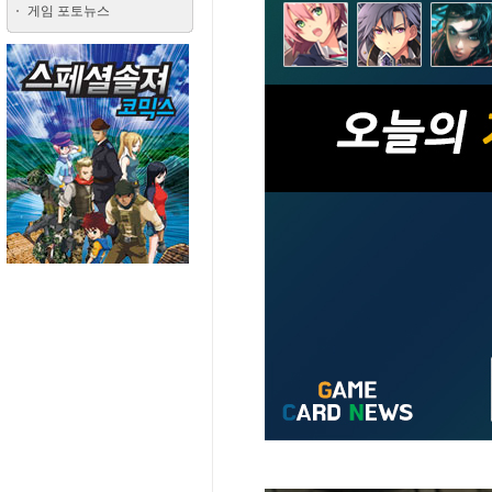
게임 포토뉴스