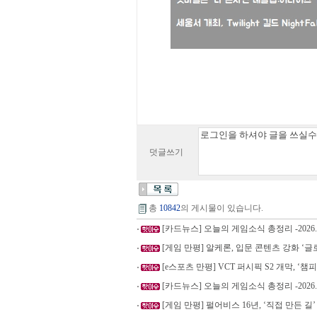
덧글쓰기
총
10842
의 게시물이 있습니다.
[카드뉴스] 오늘의 게임소식 총정리 -2026.7
[게임 만평] 알케론, 입문 콘텐츠 강화 ‘글로
[e스포츠 만평] VCT 퍼시픽 S2 개막, ‘챔피
[카드뉴스] 오늘의 게임소식 총정리 -2026.7
[게임 만평] 펄어비스 16년, ‘직접 만든 길