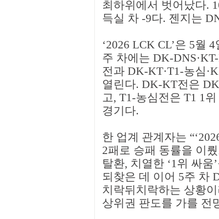
최하위에서 벗어났다. 10위
득실 차 -9다. 젠지는 DNS
‘2026 LCK CL’은 5
주 차에는 DK-DNS·KT
전과 DK-KT·T1-농심
열린다. DK-KT전은 D
고, T1-농심전은 T1 
경기다.
한 업계 관계자는 “‘2026
2패로 승패 동률을 이
탈환, 치열한 ‘1위 싸움’
되찾은 데 이어 5주 차
치락뒤치락하는 상황이라,
상위권 판도를 가를 전