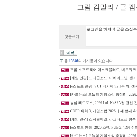
그림 김말리 / 글 겜툰 
덧글쓰기
총
10846
의 게시물이 있습니다.
프롬 소프트웨어 더스크블러드, 네트워크
[게임 만평] 드래곤소드: 어웨이크닝, 뽑기
[e스포츠 만평] VCT 퍼시픽 S2 1주 차, 젠
[카드뉴스] 오늘의 게임소식 총정리 -2026.7
농심 레드포스, 2026 LoL KeSPA컵 결선
CDPR 위쳐 3, 게임스컴 2026에 세 번째
[게임 만평] 스피릿베일, 라그나로크 향수 품
[e스포츠 만평] 2026 EWC PUBG, ‘DN 수
[카드뉴스] 오늘의 게임소식 총정리 -2026.7