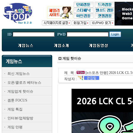
ID
PWD
게임 핫이슈
제 목 :
[e스포츠 만평] 2026 LCK CL 5
최신 게임뉴스
작성자 :
오픈/클로즈 베타뉴스
게임업계 핫이슈
겜툰 FOCUS
게임 특집
인터뷰/업체탐방
게임 만평