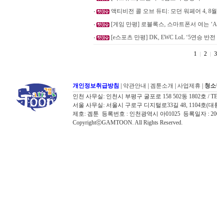
액티비전 콜 오브 듀티: 모던 워페어 4, 8
[게임 만평] 로블록스, 스마트폰서 여는 ‘A
[e스포츠 만평] DK, EWC LoL ‘5연승 반전
1
2
3
개인정보취급방침
|
약관안내
|
겜툰소개
|
사업제휴
|
청소
인천 사무실: 인천시 부평구 굴포로 158 502동 1802호 / TEL: 032
서울 사무실: 서울시 구로구 디지털로33길 48, 1104호(대륭포스트타워7
제호: 겜툰 등록번호 : 인천광역시 아01025 등록일자 : 
CopyrightⓒGAMTOON. All Rights Reserved.