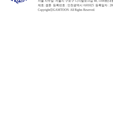
서울 사무실: 서울시 구로구 디지털로33길 48, 1104호(대륭포스트타워7
제호: 겜툰 등록번호 : 인천광역시 아01025 등록일자 : 
CopyrightⓒGAMTOON. All Rights Reserved.