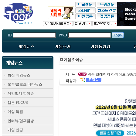
ID
PWD
게임 핫이슈
제 목 :
넥슨 크레이지 아케이드, 906
최신 게임뉴스
작성자 :
오픈/클로즈 베타뉴스
게임업계 핫이슈
겜툰 FOCUS
게임 특집
인터뷰/업체탐방
게임 만평