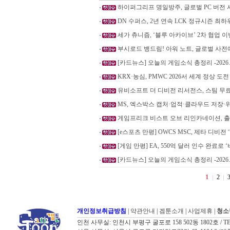
하이퍼그리프 명일방주, 글로벌 PC 버전 
DN 수퍼스, 2년 연속 LCK 정규시즌 최하
세가 츄니즘, ‘블루 아카이브’ 2차 협업 
부시로드 뱅드림! 아워 노트, 글로벌 사전예
[카드뉴스] 오늘의 게임소식 총정리 -2026.8
KRX·농심, PMWC 2026서 세계 정상 도전
유비소프트 더 디비전 리서전스, 스팀 무
MS, 엑스박스 캡처·업적·클라우드 저장
게임프리크 비스트 오브 리인카네이션, 출
[e스포츠 만평] OWCS MSC, 제타 디비전 
[게임 만평] EA, 550억 달러 인수 완료로 
[카드뉴스] 오늘의 게임소식 총정리 -2026.8
1
2
개인정보취급방침
|
약관안내
|
겜툰소개
|
사업제휴
|
청소
인천 사무실: 인천시 부평구 굴포로 158 502동 1802호 / TEL: 032