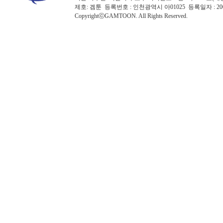
제호: 겜툰 등록번호 : 인천광역시 아01025 등록일자 : 
CopyrightⓒGAMTOON. All Rights Reserved.