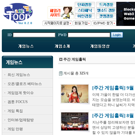
ID
PWD
주간 게임홀릭
게시물 총
325
개
최신 게임뉴스
오픈/클로즈 베타뉴스
[주간 게임홀릭] 9월
게임업계 핫이슈
이제 가을이 한발 더 다가선
지는 모습을 보였는데요. 
겜툰 FOCUS
태였다고 하니 날씨가 지역에
게임 특집
[주간 게임홀릭] 8월
인터뷰/업체탐방
지난주를 정리해보자면 정말
면서 상당히 고생하신 분들
게임 만평
힐 수 있지 않을까 기대를 해