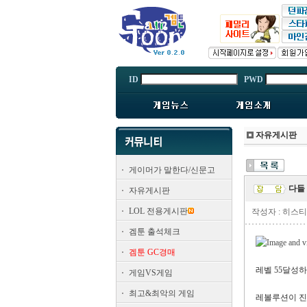
ID
PWD
자유게시판
게이머가 말한다/신문고
다들
자유게시판
LOL 전용게시판
작성자 : 히스
겜툰 출석체크
겜툰 GC경매
레벨 55달성
게임VS게임
최고&최악의 게임
레볼루션이 진