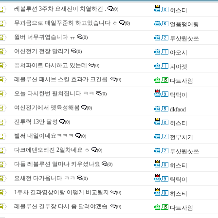
레볼루션 3주차 요새전이 치열하긴 .
(0)
히스티
무과금으로 매일꾸준히 하고있습니다 ㅎ
(0)
얼음떵어링
윌버 너무귀엽습니다 ㅠ
(0)
투샷원샷쓰
여신전기 전장 달리기
(0)
아오시
퓨쳐파이트 다시하고 있는데
(0)
피아젯
레볼루션 패시브 스킬 효과가 크긴큽.
(0)
다트사임
오늘 다시한번 펼쳐집니다 ㅋㅋ
(0)
틱틱이
여신전기에서 펫육성해봄
(0)
dkfaod
전투력 13만 달성
(0)
히스티
벌써 내일이네요ㅋㅋㅋ
(0)
전부치기
다크에덴오리진 2일차네요 ㅎ
(0)
투샷원샷쓰
다들 레볼루션 얼마나 키우셨나요
(0)
히스티
요새전 다가옵니다 ㅋㅋ
(0)
틱틱이
1주차 결과영상이랑 어떻게 비교될지
(0)
히스티
레볼루션 결투장 다시 좀 달려야겠습.
(0)
다트사임