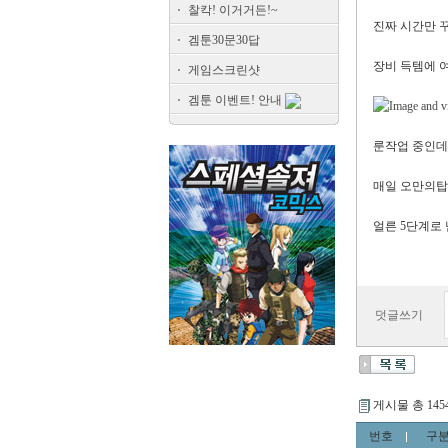
찰칵! 이거거든!~
진짜 시간만 
겜툰30문30답
장비 득템에 여
게임스크린샷
겜툰 이벤트! 안내
룬작업 중인데
매일 오만의탑
얼른 5단계로
덧글쓰기
게시물 총 145
번호
구