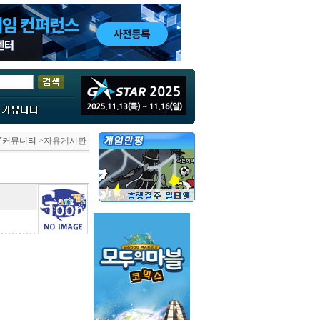
SY커뮤니티
>자유게시판