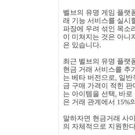
벨브의 유명 게임 플랫
래 기능 서비스를 실시
파장에 우려 섞인 목소리
이 미쳐지는 것은 아니지
은 있습니다.
최근 벨브의 유명 플랫
현금 거래 서비스를 추
는 베타 버전으로, 일
금 구매 가격이 적힌 
는 아이템을 선택, 바로
은 거래 관계에서 15%
말하자면 현금거래 사이
의 자체적으로 지원한다