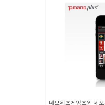
네오위즈게임즈와 네오