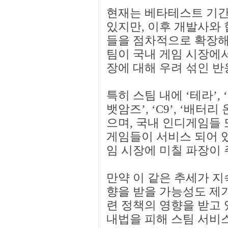
현재는 베타테스트 기간
있지만, 이후 개발사와 
들을 점차적으로 확장해
팀이 국내 게임 시장에서
장에 대해 우려 섞인 반
특히 스팀 내에 ‘테라’, 
뱃암즈’, ‘C9’, ‘배
으며, 국내 인디게임들 
게임들이 서비스 되어 있
임 시장에 미칠 파장이
만약 이 같은 추세가 지
향을 받을 가능성도 제기
련 정책의 영향을 받고 
내법을 피해 스팀 서비