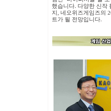
했습니다. 다양한 신작 
지, 네오위즈게임즈의 2
트가 될 전망입니다.