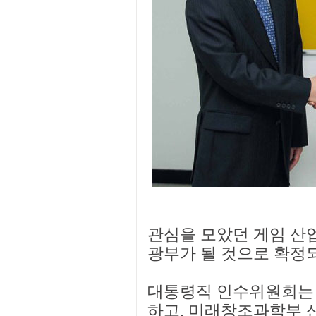
관심을 모았던 게임 산
광부가 될 것으로 확정
대통령직 인수위원회는 
하고, 미래창조과학부 산하 