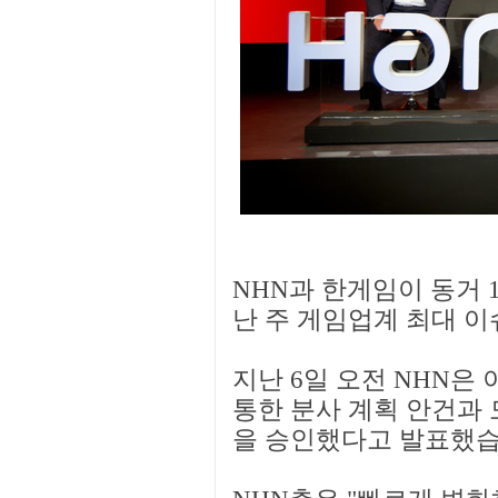
NHN과 한게임이 동거 
난 주 게임업계 최대 
지난 6일 오전 NHN
통한 분사 계획 안건과
을 승인했다고 발표했습