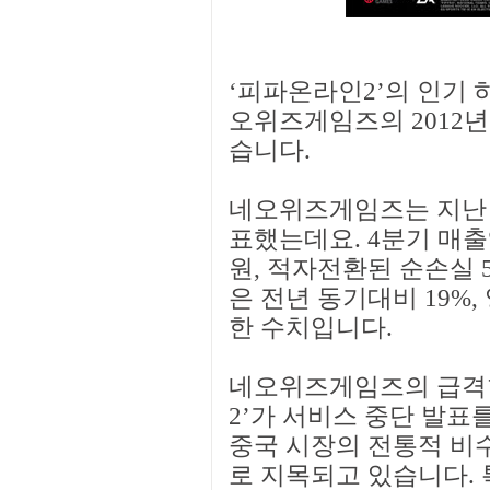
‘피파온라인2’의 인기 
오위즈게임즈의 2012년
습니다.
네오위즈게임즈는 지난 8
표했는데요. 4분기 매출액
원, 적자전환된 순손실 
은 전년 동기대비 19%
한 수치입니다.
네오위즈게임즈의 급격한
2’가 서비스 중단 발표
중국 시장의 전통적 비
로 지목되고 있습니다.